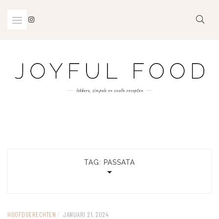
Skip
to
content
TAG:
PASSATA
HOOFDGERECHTEN
/
JANUARI 21, 2024