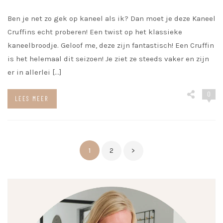
Ben je net zo gek op kaneel als ik? Dan moet je deze Kaneel
Cruffins echt proberen! Een twist op het klassieke
kaneelbroodje. Geloof me, deze zijn fantastisch! Een Cruffin
is het helemaal dit seizoen! Je ziet ze steeds vaker en zijn
er in allerlei […]
0
LEES MEER
Berichten
1
2
>
paginering