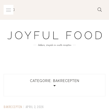
Skip
to
content
CATEGORIE:
BAKRECEPTEN
BAKRECEPTEN
/
APRIL 2, 2026