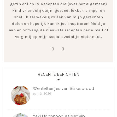
gezin dol op is. Recepten die (over het algemeen)
kind vriendelijk zijn, gezond, lekker, simpel en
snel. Ik zal wekelijks één van mijn gerechten
delen en hopelijk kan ik jou inspireren! Meld je
aan en ontvang de nieuwste recepten per e-mail of
volg mij op mijn socials zodat je niets mist.
pinterest
instagram
RECENTE BERICHTEN
Wentelteefjes van Suikerbrood
april 2, 2026
Yaki Udonnoodles Met Kip