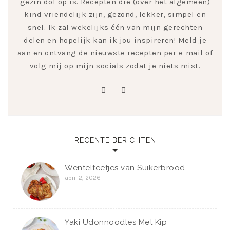
gezin dol op is. Recepten die (over het algemeen)
kind vriendelijk zijn, gezond, lekker, simpel en
snel. Ik zal wekelijks één van mijn gerechten
delen en hopelijk kan ik jou inspireren! Meld je
aan en ontvang de nieuwste recepten per e-mail of
volg mij op mijn socials zodat je niets mist.
pinterest
instagram
RECENTE BERICHTEN
Wentelteefjes van Suikerbrood
april 2, 2026
Yaki Udonnoodles Met Kip