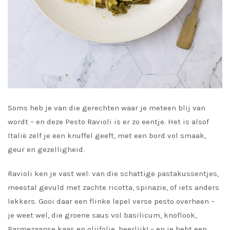
Soms heb je van die gerechten waar je meteen blij van
wordt – en deze Pesto Ravioli is er zo eentje. Het is alsof
Italië zelf je een knuffel geeft, met een bord vol smaak,
geur en gezelligheid.
Ravioli ken je vast wel: van die schattige pastakussentjes,
meestal gevuld met zachte ricotta, spinazie, of iets anders
lekkers. Gooi daar een flinke lepel verse pesto overheen –
je weet wel, die groene saus vol basilicum, knoflook,
Parmezaanse kaas en olijfolie, heerlijk! – en je hebt een