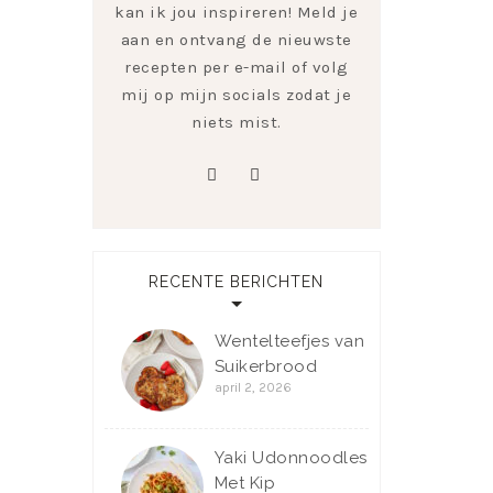
kan ik jou inspireren! Meld je
aan en ontvang de nieuwste
recepten per e-mail of volg
mij op mijn socials zodat je
niets mist.
pinterest
instagram
RECENTE BERICHTEN
Wentelteefjes van
Suikerbrood
april 2, 2026
Yaki Udonnoodles
Met Kip