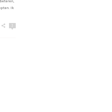
beteren,
pten. Ik
3