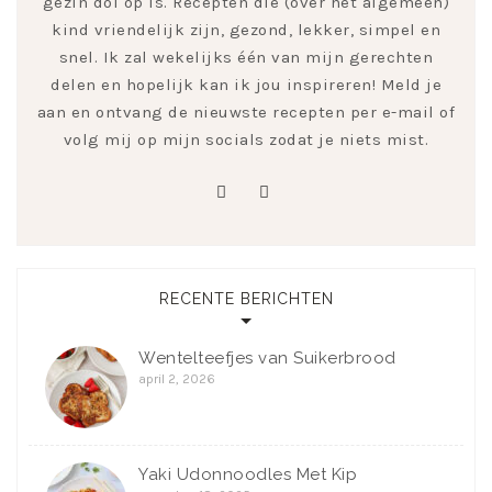
gezin dol op is. Recepten die (over het algemeen)
kind vriendelijk zijn, gezond, lekker, simpel en
snel. Ik zal wekelijks één van mijn gerechten
delen en hopelijk kan ik jou inspireren! Meld je
aan en ontvang de nieuwste recepten per e-mail of
volg mij op mijn socials zodat je niets mist.
pinterest
instagram
RECENTE BERICHTEN
Wentelteefjes van Suikerbrood
april 2, 2026
Yaki Udonnoodles Met Kip