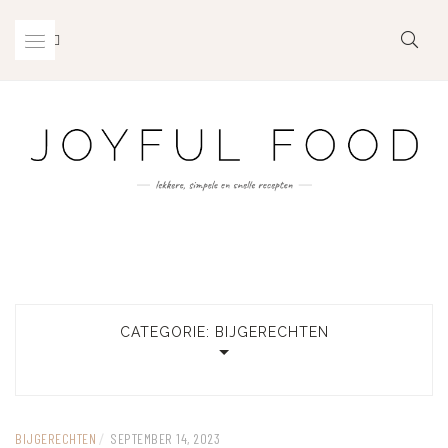
Skip
to
content
CATEGORIE:
BIJGERECHTEN
BIJGERECHTEN
/
SEPTEMBER 14, 2023