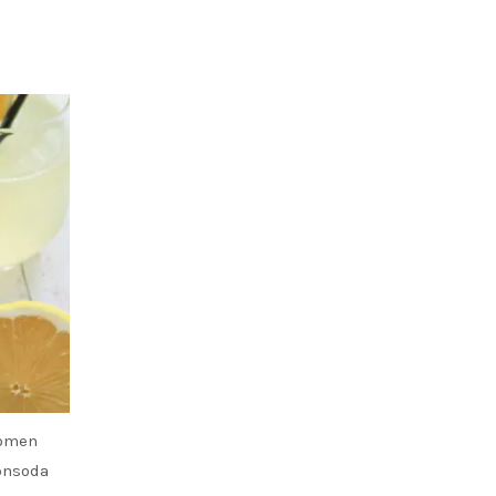
komen
onsoda