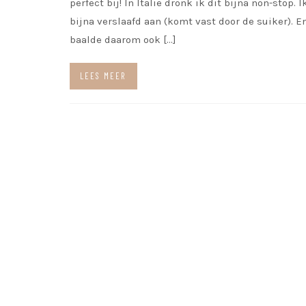
perfect bij! In Italie dronk ik dit bijna non-stop. I
bijna verslaafd aan (komt vast door de suiker). E
baalde daarom ook […]
LEES MEER