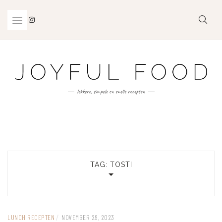
Skip
to
content
TAG:
TOSTI
LUNCH RECEPTEN
/
NOVEMBER 29, 2023