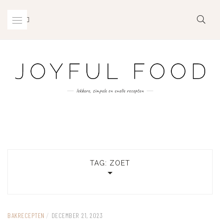
Skip
to
content
TAG:
ZOET
BAKRECEPTEN
/
DECEMBER 21, 2023