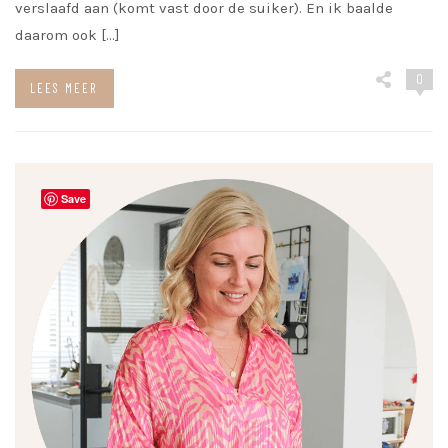
verslaafd aan (komt vast door de suiker). En ik baalde
daarom ook […]
0
LEES MEER
Save