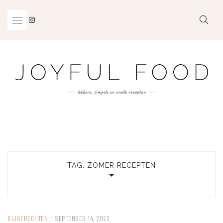
Skip
to
content
TAG:
ZOMER RECEPTEN
BIJGERECHTEN
/
SEPTEMBER 14, 2023