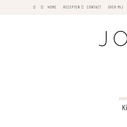
Skip
Skip
HOME
RECEPTEN
CONTACT
OVER MIJ
to
to
Recipe
content
HOO
K