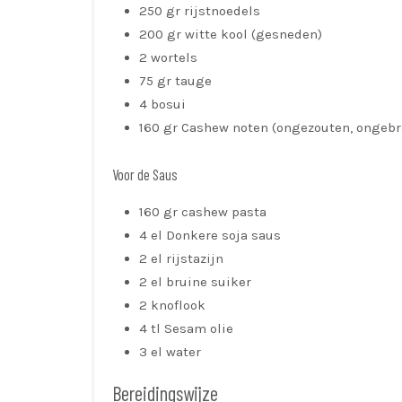
250 gr rijstnoedels
200 gr witte kool (gesneden)
2 wortels
75 gr tauge
4 bosui
160 gr Cashew noten (ongezouten, ongebr
Voor de Saus
160 gr cashew pasta
4 el Donkere soja saus
2 el rijstazijn
2 el bruine suiker
2 knoflook
4 tl Sesam olie
3 el water
Bereidingswijze