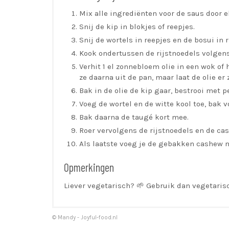
Mix alle ingrediënten voor de saus door e
Snij de kip in blokjes of reepjes.
Snij de wortels in reepjes en de bosui in 
Kook ondertussen de rijstnoedels volgen
Verhit 1 el zonnebloem olie in een wok of
ze daarna uit de pan, maar laat de olie er
Bak in de olie de kip gaar, bestrooi met p
Voeg de wortel en de witte kool toe, bak 
Bak daarna de taugé kort mee.
Roer vervolgens de rijstnoedels en de cas
Als laatste voeg je de gebakken cashew n
Opmerkingen
Liever vegetarisch? 🌱 Gebruik dan vegetaris
© Mandy - Joyful-food.nl