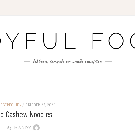
FDGERECHTEN
/
OKTOBER 28, 2024
ip Cashew Noodles
By
MANDY