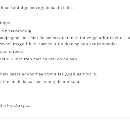
lkaar totdat je een egale pasta hebt.
ringen.
s de verpakking.
 hapjespan. Bak hier de cashew noten in tot ze goudbruin zijn. Ha
 zoveel mogelijk in! Laat ze uitlekken op een keukenpapier.
eper en zout.
voor 6-8 minuten met deksel op de pan.
hew pasta er doorheen tot alles goed gemixt is.
oten en de bosui toe, meng door elkaar.
che kipstukjes.