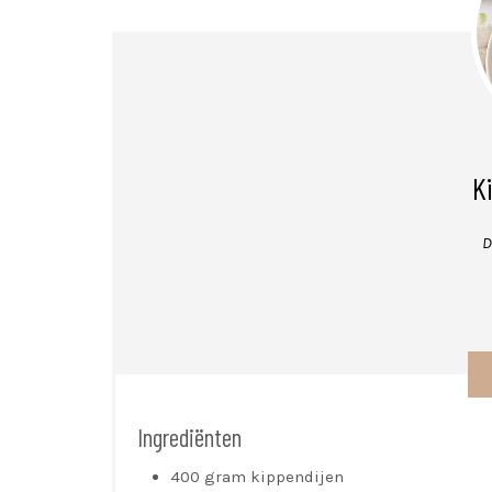
K
D
Ingrediënten
400 gram kippendijen