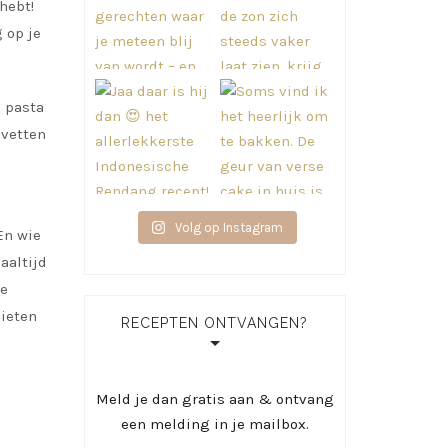
hebt!
 op je
 pasta
 vetten
Volg op Instagram
En wie
aaltijd
ke
nieten
RECEPTEN ONTVANGEN?
Meld je dan gratis aan & ontvang
een melding in je mailbox.