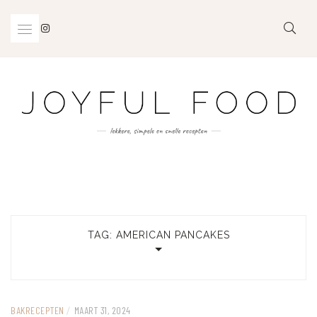
Skip
to
content
TAG:
AMERICAN PANCAKES
BAKRECEPTEN
/
MAART 31, 2024