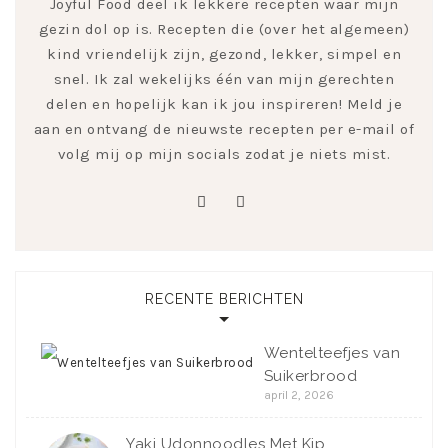
Joyful Food deel ik lekkere recepten waar mijn
gezin dol op is. Recepten die (over het algemeen)
kind vriendelijk zijn, gezond, lekker, simpel en
snel. Ik zal wekelijks één van mijn gerechten
delen en hopelijk kan ik jou inspireren! Meld je
aan en ontvang de nieuwste recepten per e-mail of
volg mij op mijn socials zodat je niets mist.
pinterest
instagram
RECENTE BERICHTEN
Wentelteefjes van
Suikerbrood
april 2, 2026
Yaki Udonnoodles Met Kip