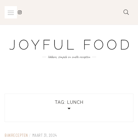
Skip
to
content
TAG:
LUNCH
BAKRECEPTEN
/
MAART 31, 2024