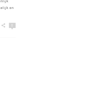
nlijk
elijk en
0