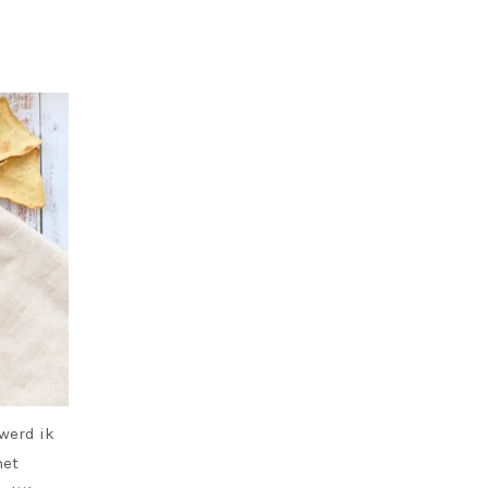
werd ik
met