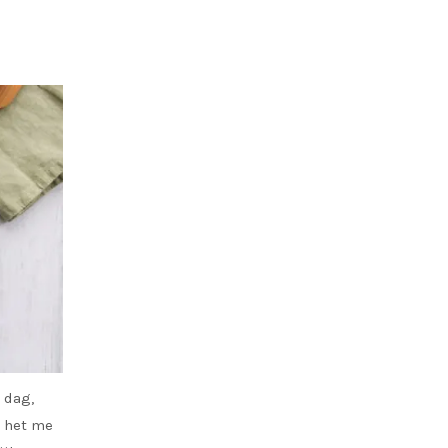
 dag,
k het me