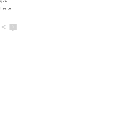
ijke
lie te
0