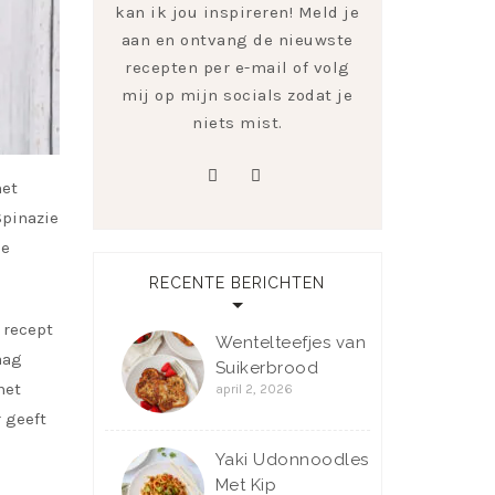
kan ik jou inspireren! Meld je
aan en ontvang de nieuwste
recepten per e-mail of volg
mij op mijn socials zodat je
niets mist.
pinterest
instagram
het
Spinazie
je
RECENTE BERICHTEN
 recept
Wentelteefjes van
aag
Suikerbrood
het
april 2, 2026
 geeft
Yaki Udonnoodles
Met Kip