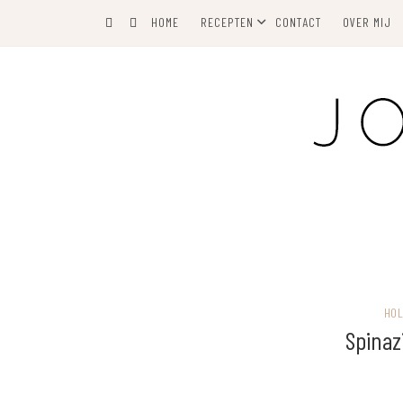
Skip
Skip
HOME
RECEPTEN
CONTACT
OVER MIJ
to
to
Recipe
content
HOL
Spinaz