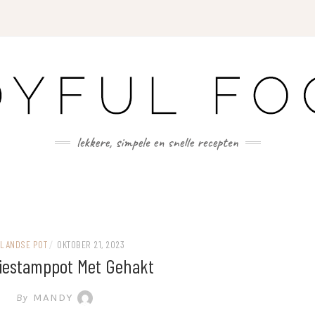
LANDSE POT
/
OKTOBER 21, 2023
iestamppot Met Gehakt
By
MANDY