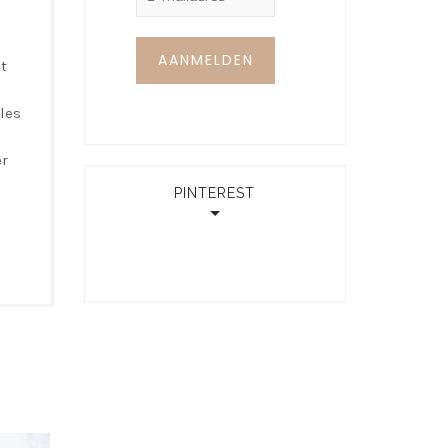
et
lles
er
PINTEREST