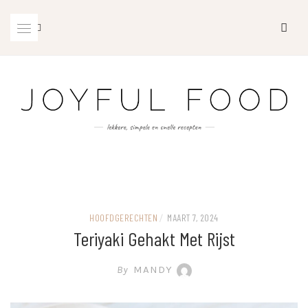
Skip
Skip
to
to
Recipe
content
HOOFDGERECHTEN
/
MAART 7, 2024
Teriyaki Gehakt Met Rijst
By
MANDY