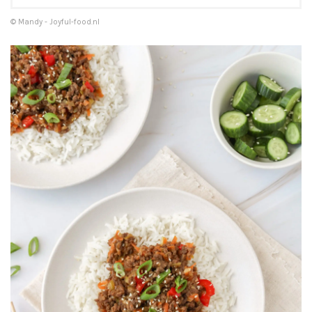
© Mandy - Joyful-food.nl