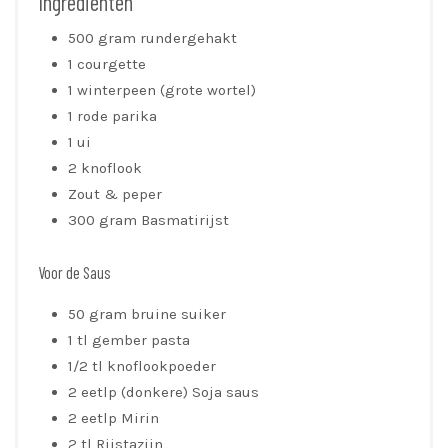
Ingrediënten
500 gram rundergehakt
1 courgette
1 winterpeen (grote wortel)
1 rode parika
1 ui
2 knoflook
Zout & peper
300 gram Basmatirijst
Voor de Saus
50 gram bruine suiker
1 tl gember pasta
1/2 tl knoflookpoeder
2 eetlp (donkere) Soja saus
2 eetlp Mirin
2 tl Rijstazijn