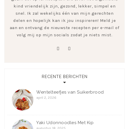
kind vriendelijk zijn, gezond, lekker, simpel en
snel. Ik zal wekelijks één van mijn gerechten
delen en hopelijk kan ik jou inspireren! Meld je
aan en ontvang de nieuwste recepten per e-mail of
volg mij op mijn socials zodat je niets mist.
pinterest
instagram
RECENTE BERICHTEN
Wentelteefjes van Suikerbrood
april 2, 2026
Yaki Udonnoodles Met Kip
augustus 18, 2025