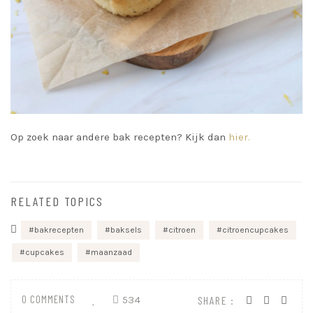
Op zoek naar andere bak recepten? Kijk dan
hier.
RELATED TOPICS
bakrecepten
baksels
citroen
citroencupcakes
cupcakes
maanzaad
0 COMMENTS
534
SHARE :