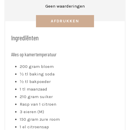
Geen waarderingen
AFDRUKKEN
Ingrediënten
Alles op kamertemperatuur
200 gram bloem
½ tl baking soda
½ tl bakpoeder
1 tl maanzaad
210 gram suiker
Rasp van 1 citroen
3 eieren (M)
150 gram zure room
1 el citroensap