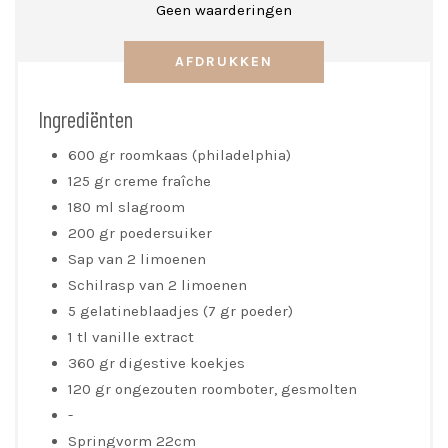
Geen waarderingen
AFDRUKKEN
Ingrediënten
600 gr roomkaas (philadelphia)
125 gr creme fraîche
180 ml slagroom
200 gr poedersuiker
Sap van 2 limoenen
Schilrasp van 2 limoenen
5 gelatineblaadjes (7 gr poeder)
1 tl vanille extract
360 gr digestive koekjes
120 gr ongezouten roomboter, gesmolten
-
Springvorm 22cm