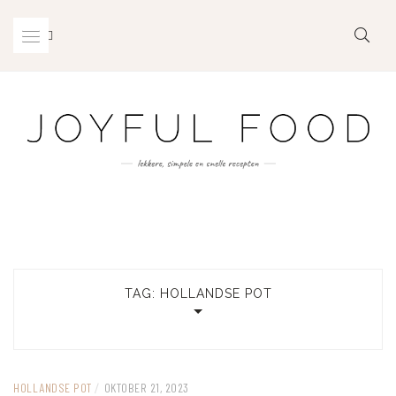
Skip
to
content
TAG:
HOLLANDSE POT
HOLLANDSE POT
/
OKTOBER 21, 2023