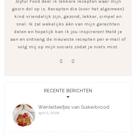
Joyful Food deel ik lekkere recepten waar mijn
gezin dol op is. Recepten die (over het algemeen)
kind vriendelijk zijn, gezond, lekker, simpel en
snel. Ik zal wekelijks één van mijn gerechten
delen en hopelijk kan ik jou inspireren! Meld je
aan en ontvang de nieuwste recepten per e-mail of
volg mij op mijn socials zodat je niets mist.
pinterest
instagram
RECENTE BERICHTEN
Wentelteefjes van Suikerbrood
april 2, 2026