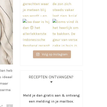
Volg op Instagram
 Dan heb
s ideaal
RECEPTEN ONTVANGEN?
 maar
hoarma
Meld je dan gratis aan & ontvang
een melding in je mailbox.
0