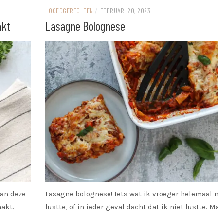
HOOFDGERECHTEN
/
FEBRUARI 20, 2023
akt
Lasagne Bolognese
dan deze
Lasagne bolognese! Iets wat ik vroeger helemaal n
hakt.
lustte, of in ieder geval dacht dat ik niet lustte. M