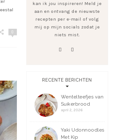
ter
kan ik jou inspireren! Meld je
meestal
aan en ontvang de nieuwste
recepten per e-mail of volg
mij op mijn socials zodat je
0
niets mist.
pinterest
instagram
RECENTE BERICHTEN
Wentelteefjes van
Suikerbrood
april 2, 2026
Yaki Udonnoodles
Met Kip