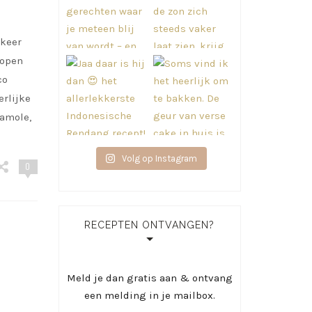
 keer
lopen
co
erlijke
camole,
Volg op Instagram
0
RECEPTEN ONTVANGEN?
Meld je dan gratis aan & ontvang
een melding in je mailbox.