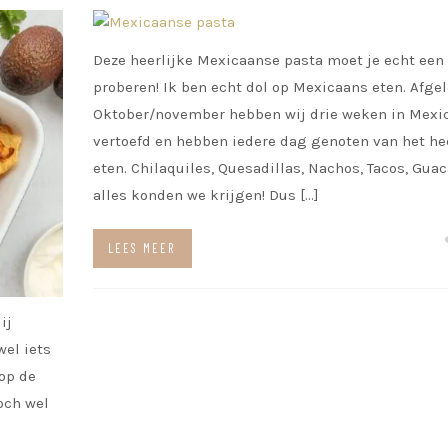
Deze heerlijke Mexicaanse pasta moet je echt een
proberen! Ik ben echt dol op Mexicaans eten. Afge
Oktober/november hebben wij drie weken in Mexi
vertoefd en hebben iedere dag genoten van het he
eten. Chilaquiles, Quesadillas, Nachos, Tacos, Gua
alles konden we krijgen! Dus […]
LEES MEER
ij
wel iets
op de
och wel