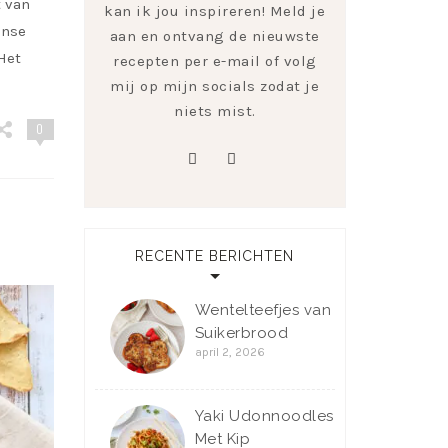
t van
kan ik jou inspireren! Meld je
anse
aan en ontvang de nieuwste
Het
recepten per e-mail of volg
mij op mijn socials zodat je
niets mist.
0
pinterest
instagram
RECENTE BERICHTEN
Wentelteefjes van
Suikerbrood
april 2, 2026
Yaki Udonnoodles
Met Kip