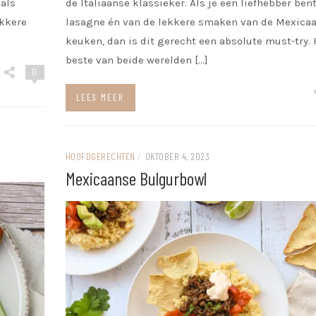
 als
de Italiaanse klassieker. Als je een liefhebber ben
ekkere
lasagne én van de lekkere smaken van de Mexica
keuken, dan is dit gerecht een absolute must-try. 
beste van beide werelden […]
0
LEES MEER
HOOFDGERECHTEN
/
OKTOBER 4, 2023
Mexicaanse Bulgurbowl